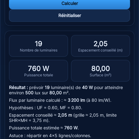
Calculer
Réinitialiser
19
2,05
Nombre de luminaires
Espacement conseillé (m)
760 W
80,00
Puissance totale
Surface (m²)
Résultat :
prévoir
19
luminaire(s) de
40 W
pour atteindre
environ
500
lux sur
80,00
m².
Flux par luminaire calculé : ≈
3 200 lm
(à 80 lm/W).
Hypothèses : UF = 0.60, MF = 0.80.
Espacement conseillé ≈
2,05 m
(grille ≈ 2,05 m, limite
SHR×MH = 3,75 m).
Puissance totale estimée ≈
760 W
.
Astuce : répartir en 4×5 lignes/colonnes.