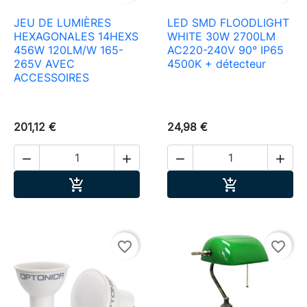
JEU DE LUMIÈRES
LED SMD FLOODLIGHT
HEXAGONALES 14HEXS
WHITE 30W 2700LM
456W 120LM/W 165-
AC220-240V 90° IP65
265V AVEC
4500K + détecteur
ACCESSOIRES
201,12 €
24,98 €




Ajouter au panier
Ajouter au pa


favorite_border
favorite_border