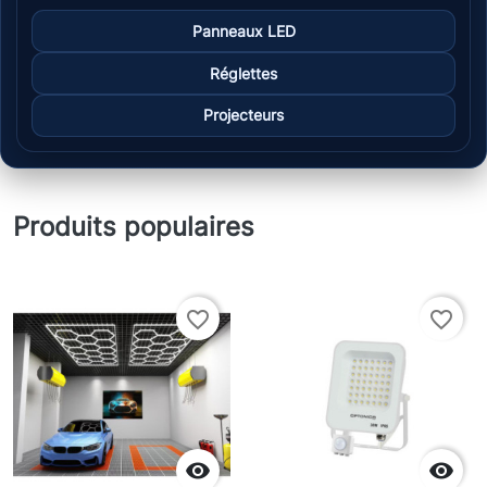
Panneaux LED
Réglettes
Projecteurs
Produits populaires
favorite_border
favorite_border

