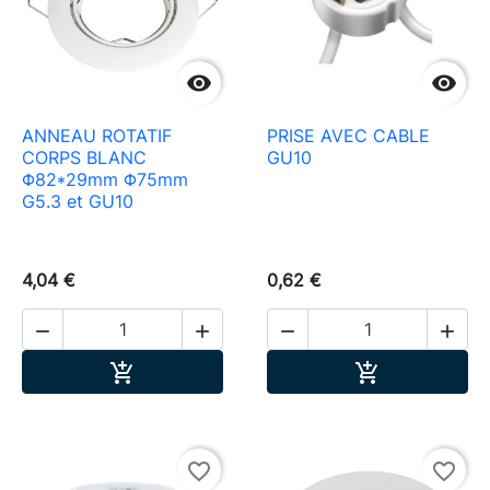


ANNEAU ROTATIF
PRISE AVEC CABLE
CORPS BLANC
GU10
Φ82*29mm Φ75mm
G5.3 et GU10
4,04 €
0,62 €




Ajouter au panier
Ajouter au pa


favorite_border
favorite_border