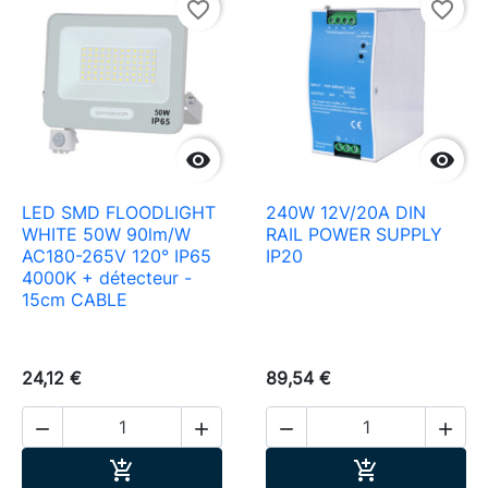
favorite_border
favorite_border


LED SMD FLOODLIGHT
240W 12V/20A DIN
WHITE 50W 90lm/W
RAIL POWER SUPPLY
AC180-265V 120° IP65
IP20
4000K + détecteur -
15cm CABLE
24,12 €
89,54 €




Ajouter au panier
Ajouter au pa

