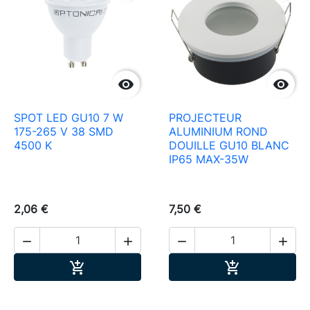


SPOT LED GU10 7 W
PROJECTEUR
175-265 V 38 SMD
ALUMINIUM ROND
4500 K
DOUILLE GU10 BLANC
IP65 MAX-35W
2,06 €
7,50 €




Ajouter au panier
Ajouter au pa

