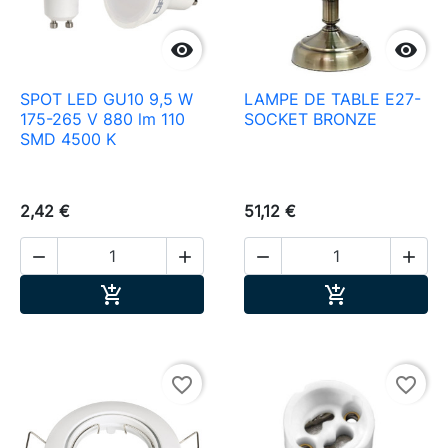


SPOT LED GU10 9,5 W
LAMPE DE TABLE E27-
175-265 V 880 lm 110
SOCKET BRONZE
SMD 4500 K
2,42 €
51,12 €




Ajouter au panier
Ajouter au pa


favorite_border
favorite_border