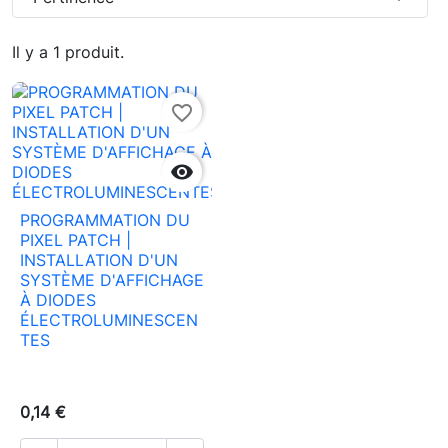
Il y a 1 produit.
favorite_border

PROGRAMMATION DU
PIXEL PATCH |
INSTALLATION D'UN
SYSTÈME D'AFFICHAGE
À DIODES
ÉLECTROLUMINESCEN
TES
0,14 €