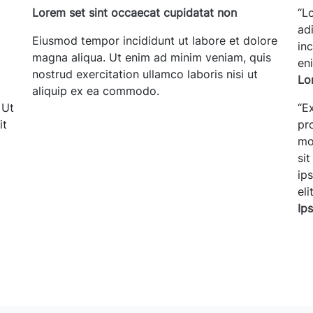
Lorem set sint occaecat cupidatat non
“
Lo
ad
Eiusmod tempor incididunt ut labore et dolore
in
magna aliqua. Ut enim ad minim veniam, quis
en
nostrud exercitation ullamco laboris nisi ut
Lo
aliquip ex ea commodo.
 Ut
“
Ex
it
pro
mo
si
ip
el
s
Ip