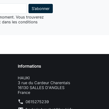
 moment. Vous trouverez
 dans les conditions
Informations
HAUKI
3 rue du Cardeur Charentais
16130 SALLES D'ANGLES
France
phone
0615275239