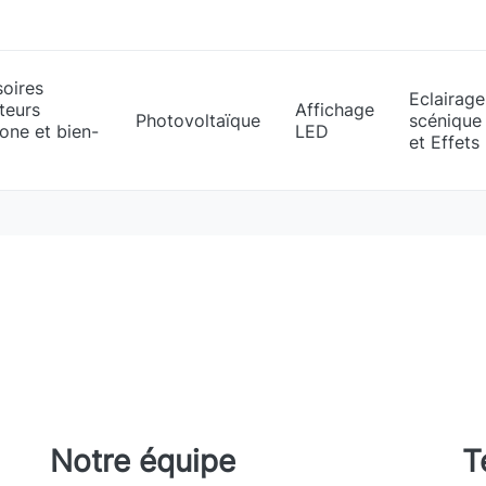
oires
Eclairage
teurs
Affichage
Photovoltaïque
scénique
one et bien-
LED
et Effets
Notre équipe
T