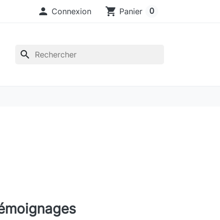

shopping_cart
0
Connexion
Panier
search
émoignages