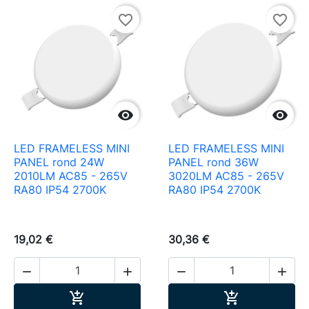
favorite_border
favorite_border


LED FRAMELESS MINI
LED FRAMELESS MINI
PANEL rond 24W
PANEL rond 36W
2010LM AC85 - 265V
3020LM AC85 - 265V
RA80 IP54 2700K
RA80 IP54 2700K
19,02 €
30,36 €




Ajouter au panier
Ajouter au pa

