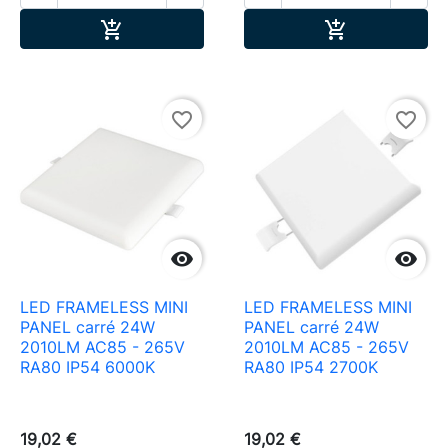
Ajouter au panier
Ajouter au pa


favorite_border
favorite_border


LED FRAMELESS MINI
LED FRAMELESS MINI
PANEL carré 24W
PANEL carré 24W
2010LM AC85 - 265V
2010LM AC85 - 265V
RA80 IP54 6000K
RA80 IP54 2700K
19,02 €
19,02 €