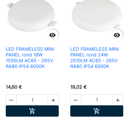


LED FRAMELESS MINI
LED FRAMELESS MINI
PANEL rond 18W
PANEL rond 24W
1500LM AC85 - 265V
2010LM AC85 - 265V
RA80 IP54 6000K
RA80 IP54 6000K
14,60 €
19,02 €




Ajouter au panier
Ajouter au pa

