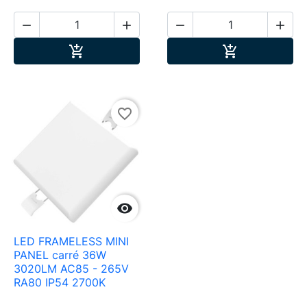




Ajouter au panier
Ajouter au pa


favorite_border

LED FRAMELESS MINI
PANEL carré 36W
3020LM AC85 - 265V
RA80 IP54 2700K