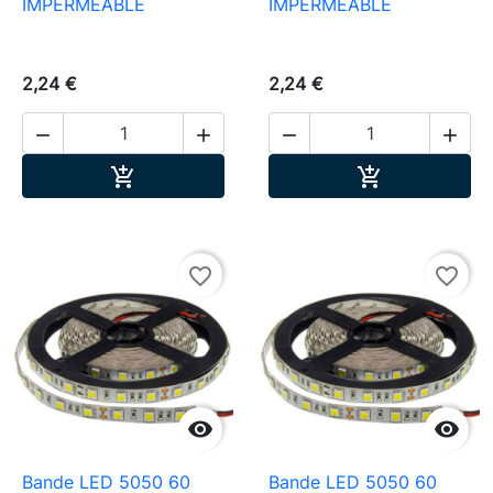
IMPERMÉABLE
IMPERMÉABLE
2,24 €
2,24 €




Ajouter au panier
Ajouter au pa


favorite_border
favorite_border


Bande LED 5050 60
Bande LED 5050 60