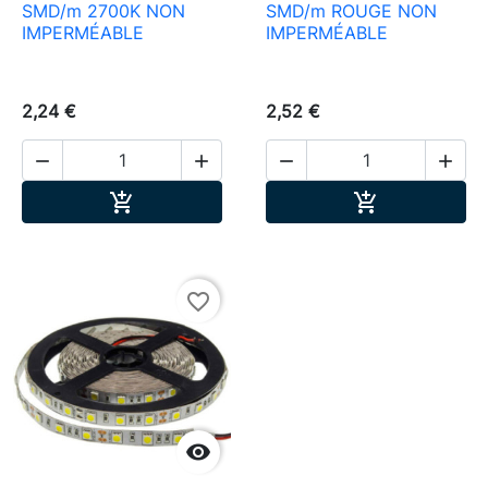
SMD/m 2700K NON
SMD/m ROUGE NON
IMPERMÉABLE
IMPERMÉABLE
2,24 €
2,52 €




Ajouter au panier
Ajouter au pa


favorite_border
