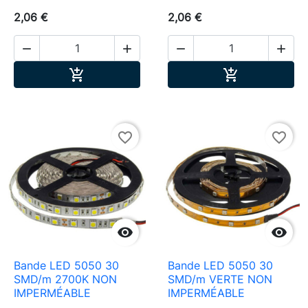
2,06 €
2,06 €




Ajouter au panier
Ajouter au pa


favorite_border
favorite_border


Bande LED 5050 30
Bande LED 5050 30
SMD/m 2700K NON
SMD/m VERTE NON
IMPERMÉABLE
IMPERMÉABLE