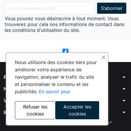
Vous pouvez vous désinscrire à tout moment. Vous
trouverez pour cela nos informations de contact dans
les conditions d'utilisation du site.
Nous utilisons des cookies tiers pour
améliorer votre expérience de
arrow_drop_down
navigation, analyser le trafic du site
Produits
et personnaliser le contenu et les
arrow_drop_down
Notre société
publicités.
En savoir plus
arrow_drop_down
Votre compte
Refuser les
Accepter les
arrow_drop_down
Informations
cookies
cookies
© 2026 - Logiciel e-commerce par PrestaShop™