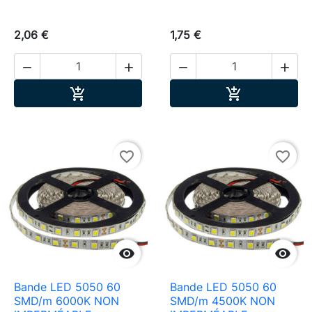
2,06 €
1,75 €




Ajouter au panier
Ajouter au pa


favorite_border
favorite_border


Bande LED 5050 60
Bande LED 5050 60
SMD/m 6000K NON
SMD/m 4500K NON