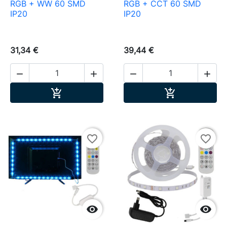
RGB + WW 60 SMD
RGB + CCT 60 SMD
IP20
IP20
31,34 €
39,44 €




Ajouter au panier
Ajouter au pa


favorite_border
favorite_border

