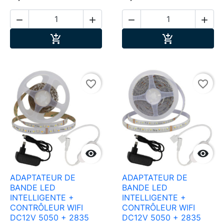




Ajouter au panier
Ajouter au pa


favorite_border
favorite_border


ADAPTATEUR DE
ADAPTATEUR DE
BANDE LED
BANDE LED
INTELLIGENTE +
INTELLIGENTE +
CONTRÔLEUR WIFI
CONTRÔLEUR WIFI
DC12V 5050 + 2835
DC12V 5050 + 2835