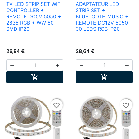
TV LED STRIP SET WIFI
ADAPTATEUR LED
CONTROLLER +
STRIP SET +
REMOTE DC5V 5050 +
BLUETOOTH MUSIC +
2835 RGB + WW 60
REMOTE DC12V 5050
SMD IP20
30 LEDS RGB IP20
26,84 €
28,64 €




Ajouter au panier
Ajouter au pa


favorite_border
favorite_border