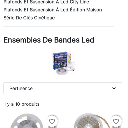
Plafonds Et Suspension À Led City Line
Plafonds Et Suspension À Led Édition Maison
Série De Clés Cinétique
Ensembles De Bandes Led
expand_more
Pertinence
Il y a 10 produits.
favorite_border
favorite_border