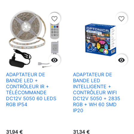
favorite_border
favorite_border


ADAPTATEUR DE
ADAPTATEUR DE
BANDE LED +
BANDE LED
CONTRÔLEUR IR +
INTELLIGENTE +
TÉLÉCOMMANDE
CONTRÔLEUR WIFI
DC12V 5050 60 LEDS
DC12V 5050 + 2835
RGB IP54
RGB + WH 60 SMD
IP20
31,94 €
31,34 €