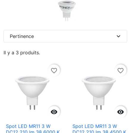
expand_more
Pertinence
Il y a 3 produits.
favorite_border
favorite_border


Spot LED MR11 3 W
Spot LED MR11 3 W
DC12 210 lm 38 6000 K
DC12 210 lm 38 4500 K