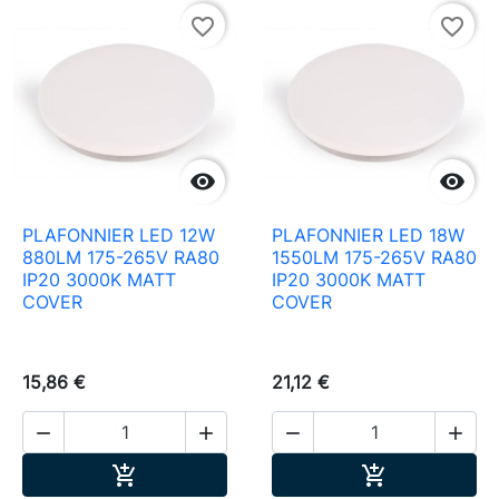
favorite_border
favorite_border


PLAFONNIER LED 12W
PLAFONNIER LED 18W
880LM 175-265V RA80
1550LM 175-265V RA80
IP20 3000K MATT
IP20 3000K MATT
COVER
COVER
15,86 €
21,12 €




Ajouter au panier
Ajouter au pa

