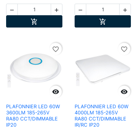




Ajouter au panier
Ajouter au pa


favorite_border
favorite_border


PLAFONNIER LED 60W
PLAFONNIER LED 60W
3600LM 185-265V
4000LM 185-265V
RA80 CCT/DIMMABLE
RA80 CCT/DIMMABLE
IP20
IR/RC IP20