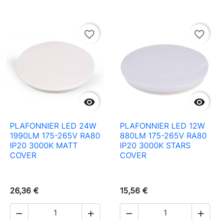
favorite_border
favorite_border


PLAFONNIER LED 24W
PLAFONNIER LED 12W
1990LM 175-265V RA80
880LM 175-265V RA80
IP20 3000K MATT
IP20 3000K STARS
COVER
COVER
26,36 €
15,56 €



