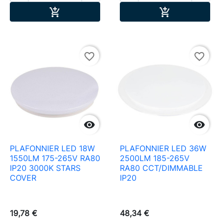
Ajouter au panier
Ajouter au pa


favorite_border
favorite_border


PLAFONNIER LED 18W
PLAFONNIER LED 36W
1550LM 175-265V RA80
2500LM 185-265V
IP20 3000K STARS
RA80 CCT/DIMMABLE
COVER
IP20
19,78 €
48,34 €