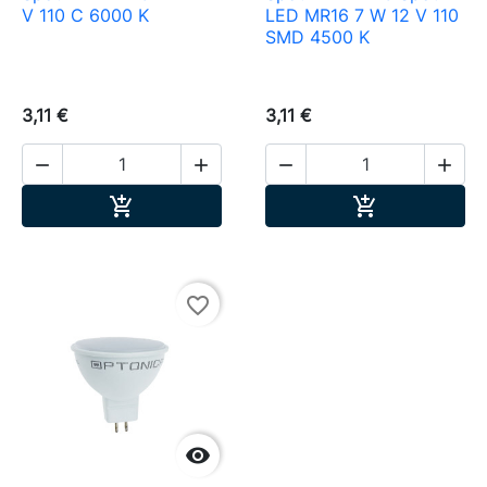
V 110 C 6000 K
LED MR16 7 W 12 V 110
SMD 4500 K
3,11 €
3,11 €




Ajouter au panier
Ajouter au pa


favorite_border
