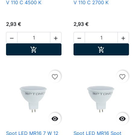
V 110 C 4500 K
V 110 C 2700 K
2,93 €
2,93 €




Ajouter au panier
Ajouter au pa


favorite_border
favorite_border


Spot LED MR16 7 W 12
Spot LED MR16 Spot