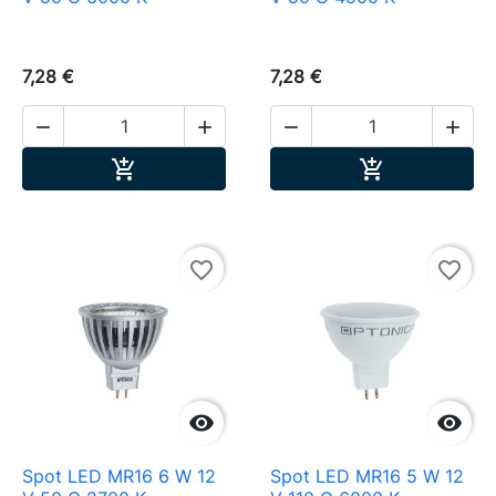
7,28 €
7,28 €




Ajouter au panier
Ajouter au pa


favorite_border
favorite_border


Spot LED MR16 6 W 12
Spot LED MR16 5 W 12