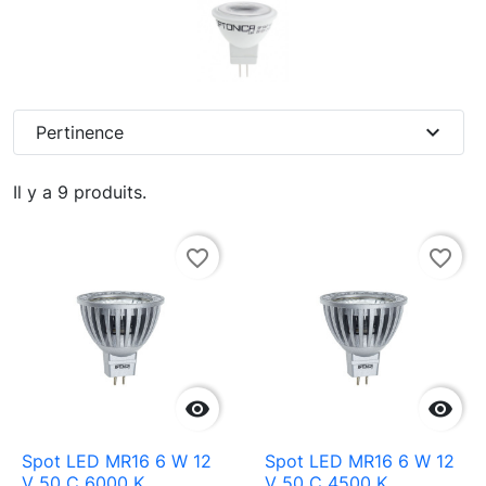
expand_more
Pertinence
Il y a 9 produits.
favorite_border
favorite_border


Spot LED MR16 6 W 12
Spot LED MR16 6 W 12
V 50 C 6000 K
V 50 C 4500 K