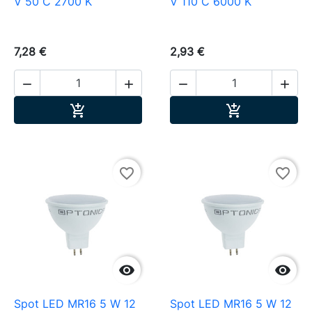
V 50 C 2700 K
V 110 C 6000 K
7,28 €
2,93 €




Ajouter au panier
Ajouter au pa


favorite_border
favorite_border


Spot LED MR16 5 W 12
Spot LED MR16 5 W 12