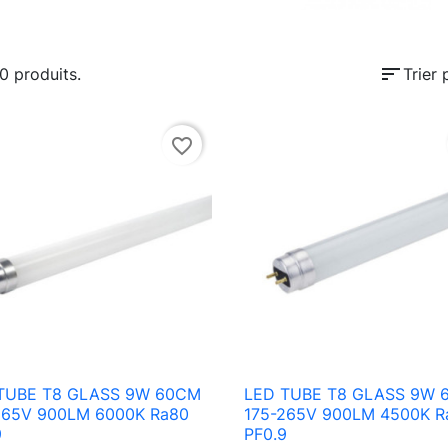
sort
10 produits.
Trier 
favorite_border
TUBE T8 GLASS 9W 60CM
LED TUBE T8 GLASS 9W 

Aperçu rapide

Aperçu rapide
265V 900LM 6000K Ra80
175-265V 900LM 4500K R
9
PF0.9