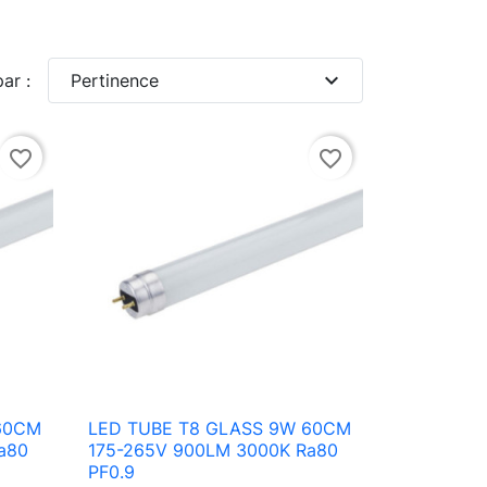
expand_more
par :
Pertinence
favorite_border
favorite_border
60CM
LED TUBE T8 GLASS 9W 60CM

Aperçu rapide
a80
175-265V 900LM 3000K Ra80
PF0.9