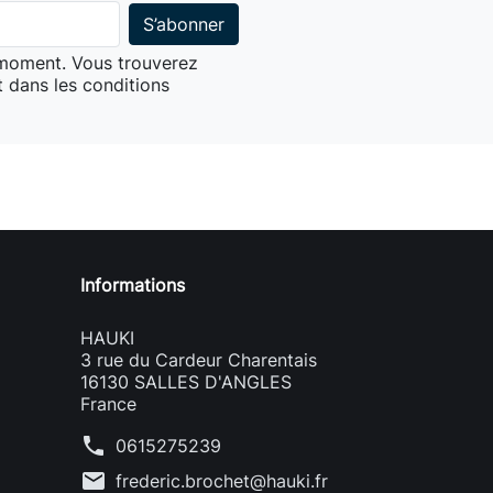
 moment. Vous trouverez
 dans les conditions
Informations
HAUKI
3 rue du Cardeur Charentais
16130 SALLES D'ANGLES
France
phone
0615275239
mail
frederic.brochet@hauki.fr