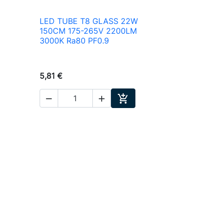
LED TUBE T8 GLASS 22W

Aperçu rapide
150CM 175-265V 2200LM
3000K Ra80 PF0.9
5,81 €



ter au panier
Ajouter au panier