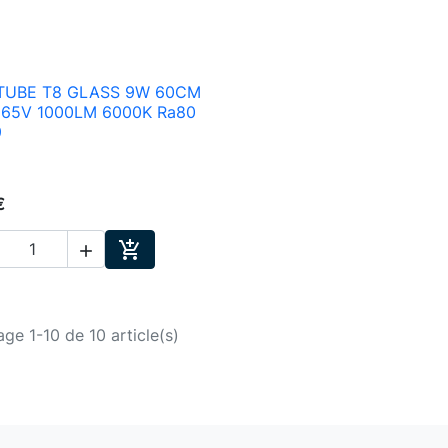
TUBE T8 GLASS 9W 60CM

Aperçu rapide
265V 1000LM 6000K Ra80
9
€


Ajouter au panier
age 1-10 de 10 article(s)