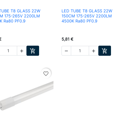
TUBE T8 GLASS 22W
LED TUBE T8 GLASS 22W

Aperçu rapide

Aperçu rapide
M 175-265V 2200LM
150CM 175-265V 2200LM
K Ra80 PF0.9
4500K Ra80 PF0.9
€
5,81 €





Ajouter au panier
Ajou
favorite_border