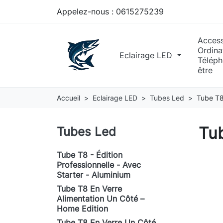
Appelez-nous :
0615275239
Access
Ordina
Eclairage LED
Téléph
être
Accueil
Eclairage LED
Tubes Led
Tube T8
Tub
Tubes Led
Tube T8 - Édition
Professionnelle - Avec
Starter - Aluminium
Tube T8 En Verre
Alimentation Un Côté –
Home Edition
Tube T8 En Verre Un Côté