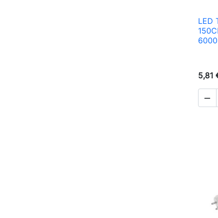
LED 
150C
6000
5,81 
