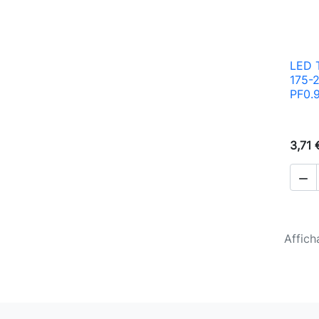
LED 
175-
PF0.
3,71 

Affich