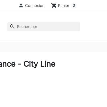

shopping_cart
0
Connexion
Panier
search
nce - City Line