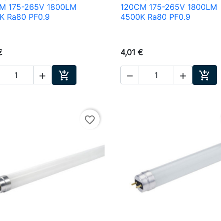

Aperçu rapide

Aperçu rapide
M 175-265V 1800LM
120CM 175-265V 1800LM
K Ra80 PF0.9
4500K Ra80 PF0.9
€
4,01 €





Ajouter au panier
Ajou
favorite_border