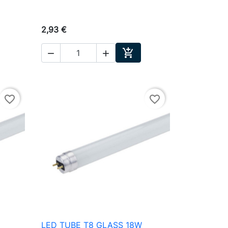
2,93 €



ter au panier
Ajouter au panier
favorite_border
favorite_border
LED TUBE T8 GLASS 18W