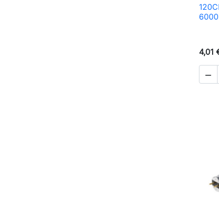
120C
6000
4,01 
