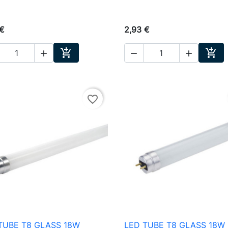
 €
2,93 €





Ajouter au panier
Ajou
favorite_border
TUBE T8 GLASS 18W
LED TUBE T8 GLASS 18W